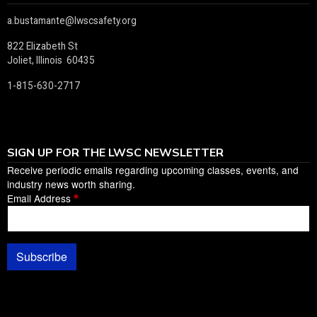
a.bustamante@lwscsafety.org
822 Elizabeth St
Joliet, Illinois 60435
1-815-630-2717
SIGN UP FOR THE LWSC NEWSLETTER
Receive periodic emails regarding upcoming classes, events, and
industry news worth sharing.
Email Address
Subscribe