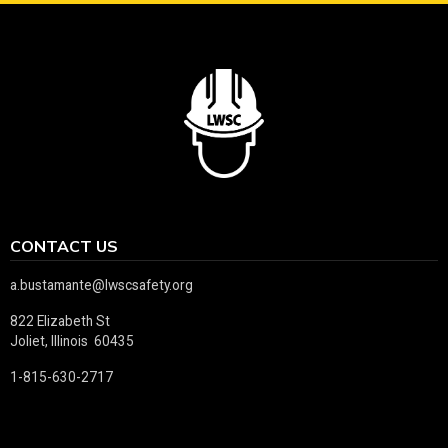
CONTACT US
a.bustamante@lwscsafety.org
822 Elizabeth St
Joliet, Illinois 60435
1-815-630-2717