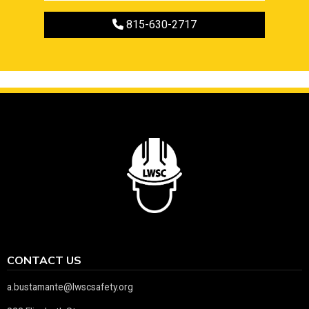
Call to register
815-630-2717
CONTACT US
a.bustamante@lwscsafety.org